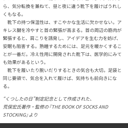
ら、気分転換を兼ねて、昼と夜に違う靴下を履けばうれし
くもなる。
靴下の持つ保温性は、すこやかな生活に欠かせない。ア
キレス腱を冷やすと首の緊張が高まる。首の周辺の筋肉が
緊張すると、肩こりを誘発し、アイデアを生む力を妨げ、
安眠も阻害する。熟睡するためには、足元を暖かくするこ
とが一番だ。冷え性用に開発された靴下は、医学的にみて
も効果があるという。
靴下を履いたり脱いだりするときの気合も大切。足袋と
同じ要領で、気合を入れて履けば、気持ちも前向きにな
る。
“くつしたの日”制定記念として作成された、
荒俣宏氏著作・監修の『THE BOOK OF SOCKS AND
STOCKING』より