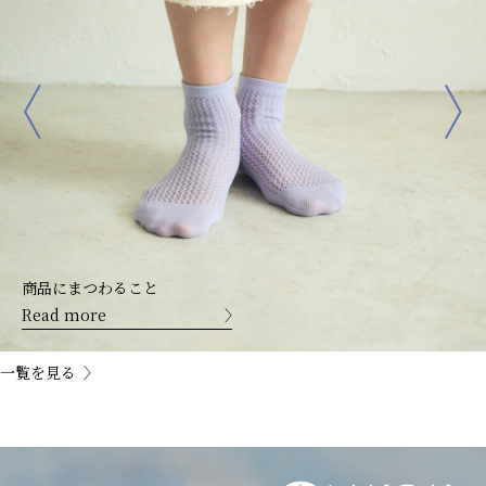
つわること
モリイチ
re
Read mo
一覧を見る