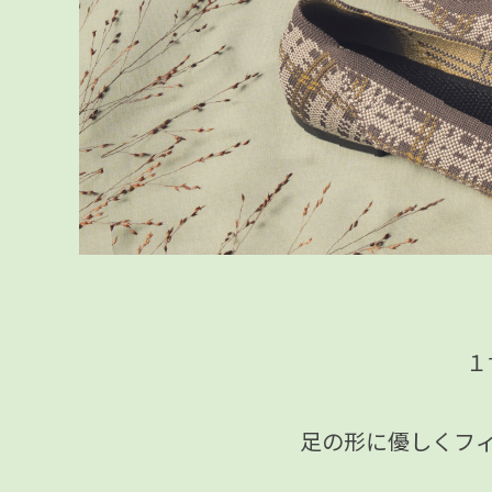
１
足の形に優しくフ