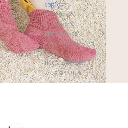
COMFORT
STYLE（Lady's）
STYLE（Men's）
PERFORMANCE
ハマグリパイルソックス
F&H
NDX（ゴム製品事業）
みんなのくつした