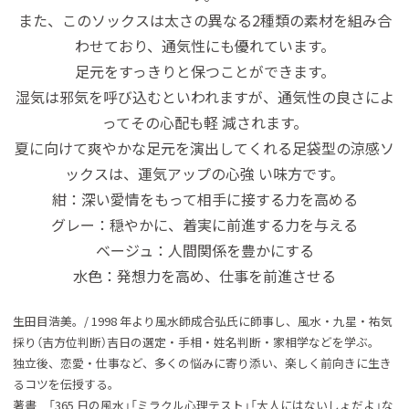
また、このソックスは太さの異なる2種類の素材を組み合
わせており、通気性にも優れています。
足元をすっきりと保つことができます。
湿気は邪気を呼び込むといわれますが、通気性の良さによ
ってその心配も軽 減されます。
夏に向けて爽やかな足元を演出してくれる足袋型の涼感ソ
ックスは、運気アップの心強 い味方です。
紺：深い愛情をもって相手に接する力を高める
グレー：穏やかに、着実に前進する力を与える
ベージュ：人間関係を豊かにする
水色：発想力を高め、仕事を前進させる
生田目浩美。/ 1998 年より風水師成合弘氏に師事し、風水・九星・祐気
採り（吉方位判断）吉日の選定・手相・姓名判断・家相学などを学ぶ。
独立後、恋愛・仕事など、多くの悩みに寄り添い、楽しく前向きに生き
るコツを伝授する。
著書 「365 日の風水」「ミラクル心理テスト」「大人にはないしょだよ」な