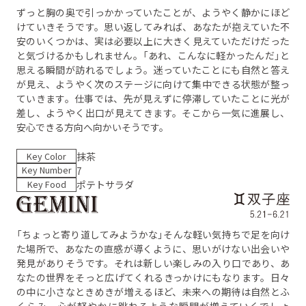
ずっと胸の奥で引っかかっていたことが、ようやく静かにほど
けていきそうです。思い返してみれば、あなたが抱えていた不
安のいくつかは、実は必要以上に大きく見えていただけだった
と気づけるかもしれません。「あれ、こんなに軽かったんだ」と
思える瞬間が訪れるでしょう。迷っていたことにも自然と答え
が見え、ようやく次のステージに向けて集中できる状態が整っ
ていきます。仕事では、先が見えずに停滞していたことに光が
差し、ようやく出口が見えてきます。そこから一気に進展し、
安心できる方向へ向かいそうです。
Key Color
抹茶
Key Number
7
Key Food
ポテトサラダ
「ちょっと寄り道してみようかな」そんな軽い気持ちで足を向け
た場所で、あなたの直感が導くように、思いがけない出会いや
発見がありそうです。それは新しい楽しみの入り口であり、あ
なたの世界をそっと広げてくれるきっかけにもなります。日々
の中に小さなときめきが増えるほど、未来への期待は自然とふ
くらみ、心が軽やかに跳ねるような瞬間が増えていくでしょ