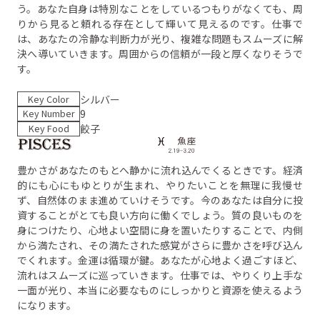
う。あなた自身は特別なことをしているつもりがなくても、周
りから見ると頼れる存在として輝いて見えるのです。仕事で
は、あなたの冷静な判断力が光り、複雑な問題もスムーズに解
決へ導いていきます。周囲からの信頼が一段と厚くなりそうで
す。
Key Color
シルバー
Key Number
9
Key Food
餃子
豊かさがあなたのもとへ静かに流れ込んでくるときです。経済
的にも心にもゆとりが生まれ、やりたいことを無理に我慢せ
ず、自然体のまま進めていけそうです。今のあなたは自分に投
資することがとても良い方向に働くでしょう。質の良いものを
身につけたり、心地よい空間に身を置いたりすることで、内側
から満たされ、その満たされた感覚がさらに豊かさを呼び込ん
でくれます。金運は循環が鍵。あなたが心地よく過ごすほど、
流れはスムーズに巡っていきます。仕事では、やりくり上手な
一面が光り、本当に必要なものにしっかりと資源を使えるよう
になります。