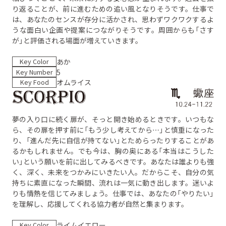
り返ることが、前に進むための追い風となりそうです。仕事で
は、あなたのセンスが存分に活かされ、思わずワクワクするよ
うな面白い企画や提案につながりそうです。周囲からも「さす
が」と評価される場面が増えていきます。
Key Color
あか
Key Number
5
Key Food
オムライス
夢の入り口に続く扉が、そっと開き始めるときです。いつもな
ら、その扉を押す前に「もう少し考えてから…」と慎重になった
り、「進んだ先に自信が持てない」とためらったりすることがあ
るかもしれません。でも今は、胸の奥にある「本当はこうした
い」という願いを前に出してみるべきです。あなたは誰よりも強
く、深く、未来をつかみにいきたい人。だからこそ、自分の気
持ちに素直になった瞬間、流れは一気に動き出します。迷いよ
りも情熱を信じてみましょう。仕事では、あなたの「やりたい」
を理解し、応援してくれる協力者が自然と集まります。
Key Color
ライムイエロー