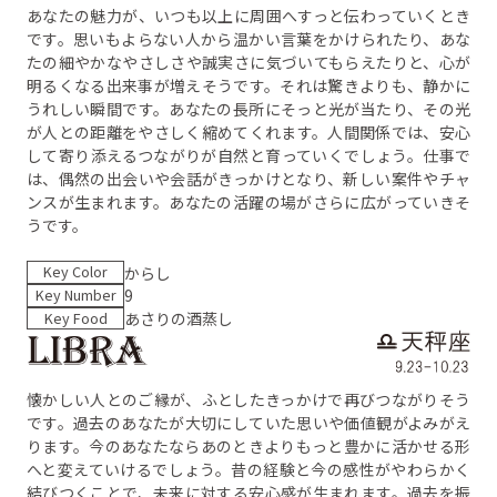
あなたの魅力が、いつも以上に周囲へすっと伝わっていくとき
です。思いもよらない人から温かい言葉をかけられたり、あな
たの細やかなやさしさや誠実さに気づいてもらえたりと、心が
明るくなる出来事が増えそうです。それは驚きよりも、静かに
うれしい瞬間です。あなたの長所にそっと光が当たり、その光
が人との距離をやさしく縮めてくれます。人間関係では、安心
して寄り添えるつながりが自然と育っていくでしょう。仕事で
は、偶然の出会いや会話がきっかけとなり、新しい案件やチャ
ンスが生まれます。あなたの活躍の場がさらに広がっていきそ
うです。
Key Color
からし
Key Number
9
Key Food
あさりの酒蒸し
懐かしい人とのご縁が、ふとしたきっかけで再びつながりそう
です。過去のあなたが大切にしていた思いや価値観がよみがえ
ります。今のあなたならあのときよりもっと豊かに活かせる形
へと変えていけるでしょう。昔の経験と今の感性がやわらかく
結びつくことで、未来に対する安心感が生まれます。過去を振