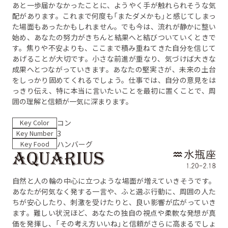
あと一歩届かなかったことに、ようやく手が触れられそうな気
配があります。これまで何度も「またダメかも」と感じてしまっ
た場面もあったかもしれません。でも今は、流れが静かに整い
始め、あなたの努力がきちんと結果へと結びついていくときで
す。焦りや不安よりも、ここまで積み重ねてきた自分を信じて
あげることが大切です。小さな前進が重なり、気づけば大きな
成果へとつながっていきます。あなたの堅実さが、未来の土台
をしっかり固めてくれるでしょう。仕事では、自分の意見をは
っきり伝え、特に本当に言いたいことを最初に置くことで、周
囲の理解と信頼が一気に深まります。
Key Color
コン
Key Number
3
Key Food
ハンバーグ
自然と人の輪の中心に立つような場面が増えていきそうです。
あなたが何気なく発する一言や、ふと選ぶ行動に、周囲の人た
ちが安心したり、刺激を受けたりと、良い影響が広がっていき
ます。難しい状況ほど、あなたの独自の視点や柔軟な発想が真
価を発揮し、「その考え方いいね」と信頼がさらに高まるでしょ