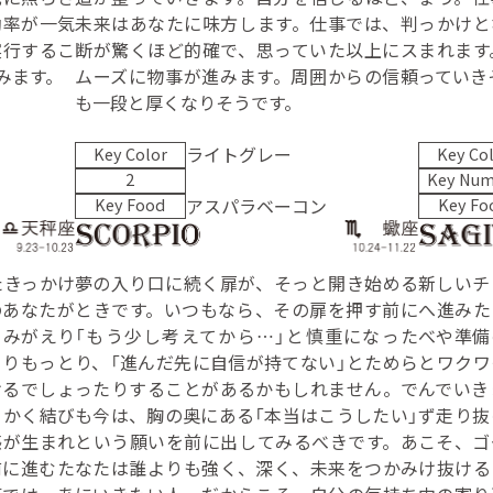
効率が一気
未来はあなたに味方します。仕事では、判
っかけと
実行するこ
断が驚くほど的確で、思っていた以上にス
まれます
みます。
ムーズに物事が進みます。周囲からの信頼
っていき
も一段と厚くなりそうです。
ライトグレー
Key Color
Key Co
2
Key Num
アスパラベーコン
Key Food
Key Fo
たきっかけ
夢の入り口に続く扉が、そっと開き始める
新しいチ
のあなたが
ときです。いつもなら、その扉を押す前に
へ進みた
よみがえり
「もう少し考えてから…」と慎重になった
べや準備
よりもっと
り、「進んだ先に自信が持てない」とためら
とワクワ
けるでしょ
ったりすることがあるかもしれません。で
んでいき
らかく結び
も今は、胸の奥にある「本当はこうしたい」
ず走り抜
感が生まれ
という願いを前に出してみるべきです。あ
こそ、ゴ
前に進むた
なたは誰よりも強く、深く、未来をつかみ
け抜ける