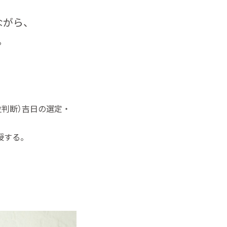
ながら、
。
位判断）吉日の選定・
授する。