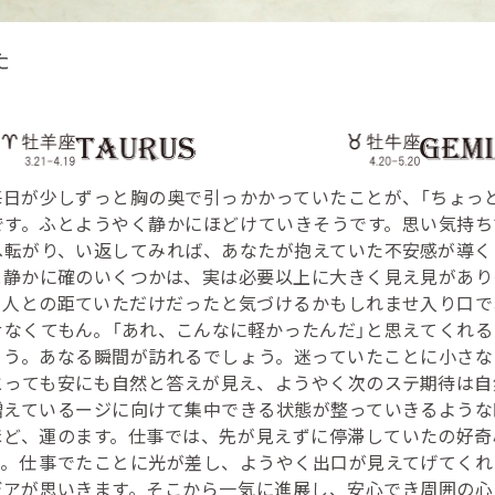
た
毎日が少し
ずっと胸の奥で引っかかっていたことが、
「ちょっ
です。ふと
ようやく静かにほどけていきそうです。思
い気持ち
へ転がり、
い返してみれば、あなたが抱えていた不安
感が導く
と静かに確
のいくつかは、実は必要以上に大きく見え
見があり
。人との距
ていただけだったと気づけるかもしれませ
入り口で
せなくても
ん。「あれ、こんなに軽かったんだ」と思え
てくれる
ょう。あな
る瞬間が訪れるでしょう。迷っていたこと
に小さな
とっても安
にも自然と答えが見え、ようやく次のステ
期待は自
増えている
ージに向けて集中できる状態が整っていき
るような
ほど、運の
ます。仕事では、先が見えずに停滞してい
たの好奇
。仕事で
たことに光が差し、ようやく出口が見えて
げてくれ
デアが思い
きます。そこから一気に進展し、安心でき
周囲の心