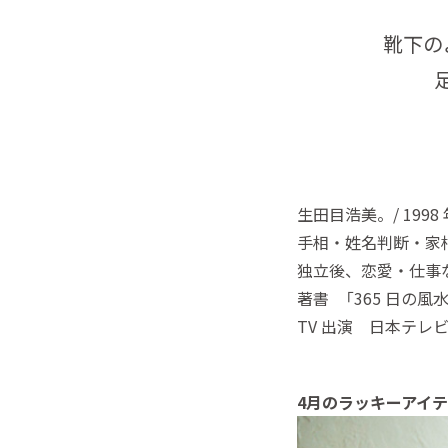
靴下の
生田目浩美。/ 19
手相・姓名判断・家
独立後、恋愛・仕事
著書 「365 日の
TV 出演 日本テレビ「
4月のラッキーアイ