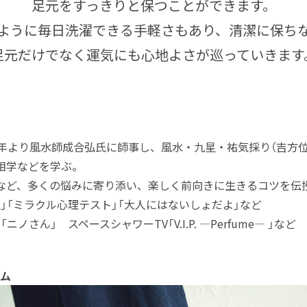
足元をすっきりと保つことができます。
ように毎日洗濯できる手軽さもあり、清潔に保ち
足元だけでなく運気にも心地よさが巡っていきます
98 年より風水師成合弘氏に師事し、風水・九星・祐気採り（吉方
相学などを学ぶ。
など、多くの悩みに寄り添い、楽しく前向きに生きるコツを伝
風水」「ミラクル心理テスト」「大人にはないしょだよ」など
ニノさん」 スペースシャワーTV「V.I.P. ―Perfume― 」など
テム