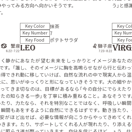
ひやってみ
る方向へ向かいそうです。
う」と感
す。
抹茶
Key Color
Key Co
7
Key Number
Key Num
ポテトサラダ
Key Food
Key Fo
やく静かに
あなたが望む未来をしっかりとイメージ
あなたの
です。「誰
し、そのイメージに胸を高鳴らせながら行
と伝わっ
納得できれ
動に移していけば、自然な流れの中で現実
人から温
たに、思い
がゆっくりと形になっていきそうです。大
の細やか
ってきま
切なのは、目標があるなら「今の自分にで
らえたり
なたの知ら
きる一歩」を丁寧に積み重ねること。あな
そうです
いたり、力
たなら、それを特別なことではなく、呼吸
しい瞬間
く瞬間もあ
をするように自然にできるはずです。動き
当たり、
安がほど
出せば、必要な情報が向こうからやってき
めてくれ
いきます。
たり、サポートしてくれる人が現れたり、
り添える
光に照らさ
道が整っていきます。自分を信じるほど、
ょう。仕