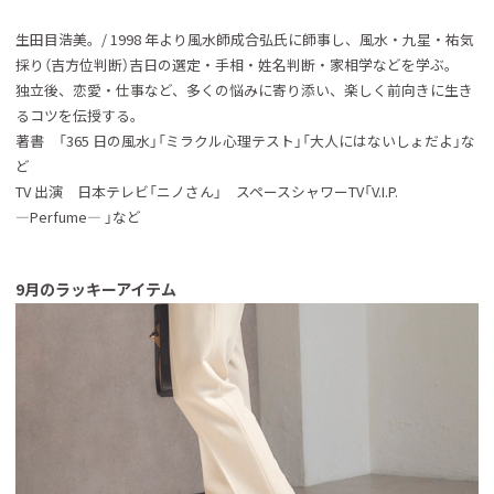
生田目浩美。/ 1998 年より風水師成合弘氏に師事し、風水・九星・祐気
採り（吉方位判断）吉日の選定・手相・姓名判断・家相学などを学ぶ。
独立後、恋愛・仕事など、多くの悩みに寄り添い、楽しく前向きに生き
るコツを伝授する。
著書 「365 日の風水」「ミラクル心理テスト」「大人にはないしょだよ」な
ど
TV 出演 日本テレビ「ニノさん」 スペースシャワーTV「V.I.P.
―Perfume― 」など
9月のラッキーアイテム