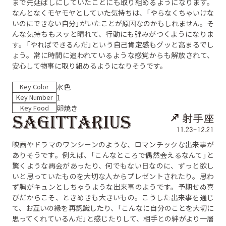
まで先延ばしにしていたことにも取り組めるようになります。
なんとなくモヤモヤとしていた気持ちは、「やらなくちゃいけな
いのにできない自分」がいたことが原因なのかもしれません。そ
んな気持ちもスッと晴れて、行動にも弾みがつくようになりま
す。「やればできるんだ」という自己肯定感もグッと高まるでし
ょう。常に時間に追われているような感覚からも解放されて、
安心して物事に取り組めるようになりそうです。
Key Color
水色
Key Number
1
Key Food
卵焼き
映画やドラマのワンシーンのような、ロマンチックな出来事が
ありそうです。例えば、「こんなところで偶然会えるなんて」と
驚くような再会があったり、何でもない日なのに、ずっと欲し
いと思っていたものを大切な人からプレゼントされたり。思わ
ず胸がキュンとしちゃうような出来事のようです。予期せぬ喜
びだからこそ、ときめきも大きいもの。こうした出来事を通じ
て、お互いの縁を再認識したり、「こんなに自分のことを大切に
思ってくれているんだ」と感じたりして、相手との絆がより一層