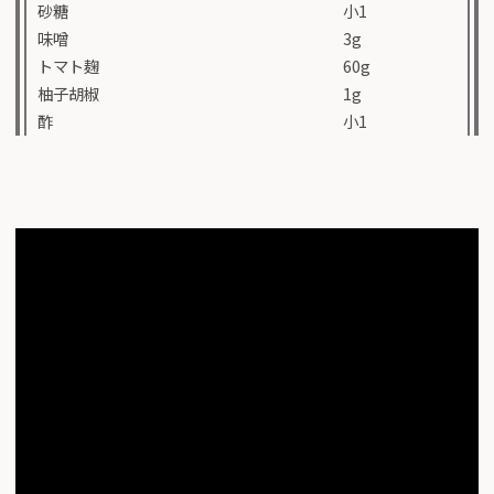
砂糖
小1
味噌
3g
トマト麹
60g
柚子胡椒
1g
酢
小1