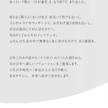
あっという間に一日が過ぎ、え、もう夜?で、またあした。
何となく調子よくないけれど、病気って程でもないし。
ジムやエステやマッサージに、わざわざ通う余裕もないし。
自分は後回しでがんばるひとへ。
先回りしてからだのメンテナンス。
ふだんの生活の中で無理なく身に着けるだけで、美と健康を。
百年こだわり続けた〈ナイガイ〉のくつした創りから、
次の百年へ新しいソリューションをご提案します。
人生百年時代へ「素足以上に足どり軽く」
をカタチにし、 未来へ向けて歩き出します。