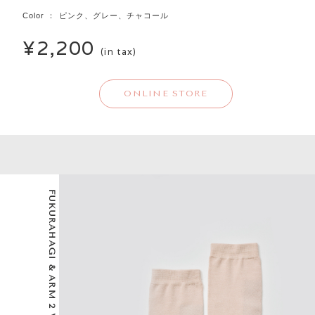
Color ： ピンク、グレー、チャコール
¥2,200
(in tax)
ONLINE STORE
FUKURAHAGI & ARM 2 WAY SUPPORTER