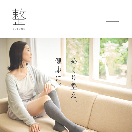
健
め
康
ぐ
に
り
。
整
え
、