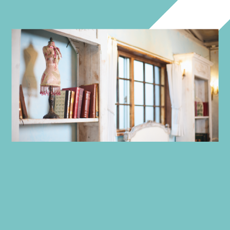
Who
I
wont to
I
その日、その時、私がなりたい私になる
私だけのかわいい、私だけの価値観の美をまとって
日常をポジティ